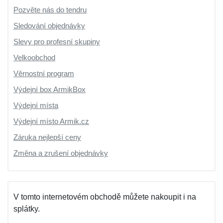
Pozvěte nás do tendru
Sledování objednávky
Slevy pro profesní skupiny
Velkoobchod
Věrnostní program
Výdejní box ArmikBox
Výdejní místa
Výdejní místo Armik.cz
Záruka nejlepší ceny
Změna a zrušení objednávky
V tomto internetovém obchodě můžete nakoupit i na
splátky.