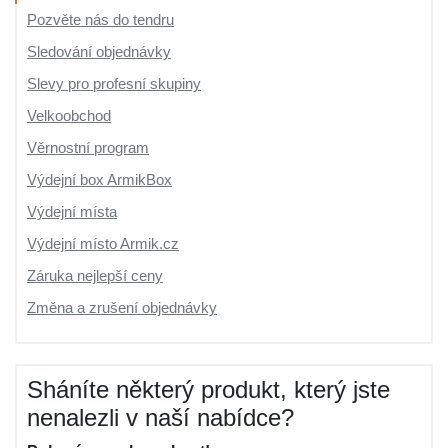
Pozvěte nás do tendru
Sledování objednávky
Slevy pro profesní skupiny
Velkoobchod
Věrnostní program
Výdejní box ArmikBox
Výdejní místa
Výdejní místo Armik.cz
Záruka nejlepší ceny
Změna a zrušení objednávky
Sháníte některý produkt, který jste
nenalezli v naší nabídce?