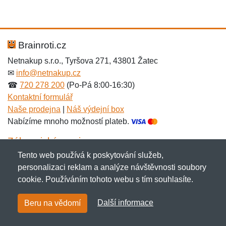
Brainroti.cz
Netnakup s.r.o., Tyršova 271, 43801 Žatec
✉
info@netnakup.cz
☎
720 278 200
(Po-Pá 8:00-16:30)
Kontaktní formulář
Naše prodejna
|
Náš výdejní box
Nabízíme mnoho možností plateb.
Zákaznický servis
Tento web používá k poskytování služeb,
Novinky emailem
personalizaci reklam a analýze návštěvnosti soubory
cookie. Používáním tohoto webu s tím souhlasíte.
Copyright © 2007-2026 (19 let s vámi)
Netnakup.cz
&
Další informace
Beru na vědomí
NetIQ
. Všechna práva vyhrazena.