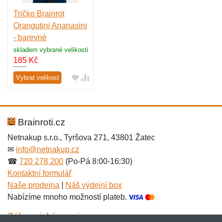
Tričko Brainrot
Orangutini Ananasini
- barevné
skladem vybrané velikosti
185
Kč
Vybrat velikost
Brainroti.cz
Netnakup s.r.o., Tyršova 271, 43801 Žatec
✉
info@netnakup.cz
☎
720 278 200
(Po-Pá 8:00-16:30)
Kontaktní formulář
Naše prodejna
|
Náš výdejní box
Nabízíme mnoho možností plateb.
Zákaznický servis