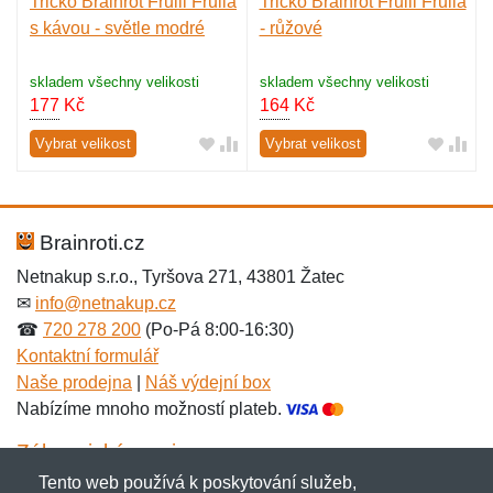
Tričko Brainrot Frulli Frulla
Tričko Brainrot Frulli Frulla
s kávou - světle modré
- růžové
skladem všechny velikosti
skladem všechny velikosti
177
Kč
164
Kč
Vybrat velikost
Vybrat velikost
Brainroti.cz
Netnakup s.r.o., Tyršova 271, 43801 Žatec
✉
info@netnakup.cz
☎
720 278 200
(Po-Pá 8:00-16:30)
Kontaktní formulář
Naše prodejna
|
Náš výdejní box
Nabízíme mnoho možností plateb.
Zákaznický servis
Tento web používá k poskytování služeb,
Novinky emailem