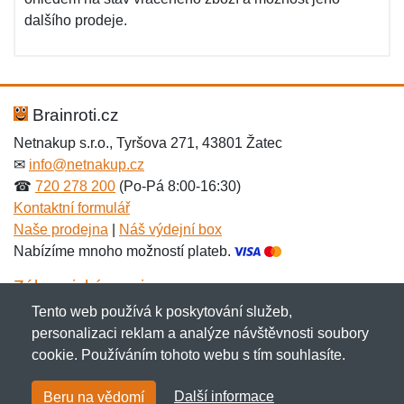
dalšího prodeje.
Brainroti.cz
Netnakup s.r.o., Tyršova 271, 43801 Žatec
✉
info@netnakup.cz
☎
720 278 200
(Po-Pá 8:00-16:30)
Kontaktní formulář
Naše prodejna
|
Náš výdejní box
Nabízíme mnoho možností plateb.
Zákaznický servis
Tento web používá k poskytování služeb,
Novinky emailem
personalizaci reklam a analýze návštěvnosti soubory
cookie. Používáním tohoto webu s tím souhlasíte.
Copyright © 2007-2026 (19 let s vámi)
Netnakup.cz
&
Další informace
Beru na vědomí