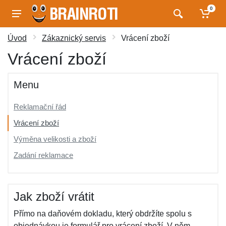
0
Úvod
Zákaznický servis
Vrácení zboží
Vrácení zboží
Menu
Reklamační řád
Vrácení zboží
Výměna velikosti a zboží
Zadání reklamace
Jak zboží vrátit
Přímo na daňovém dokladu, který obdržíte spolu s
objednávkou je formulář pro vrácení zboží. V něm