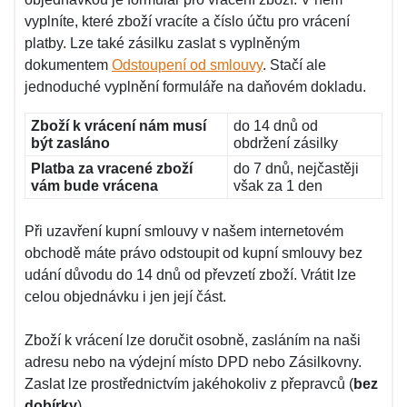
vyplníte, které zboží vracíte a číslo účtu pro vrácení
platby. Lze také zásilku zaslat s vyplněným
dokumentem
Odstoupení od smlouvy
. Stačí ale
jednoduché vyplnění formuláře na daňovém dokladu.
Zboží k vrácení nám musí
do 14 dnů od
být zasláno
obdržení zásilky
Platba za vracené zboží
do 7 dnů, nejčastěji
vám bude vrácena
však za 1 den
Při uzavření kupní smlouvy v našem internetovém
obchodě máte právo odstoupit od kupní smlouvy bez
udání důvodu do 14 dnů od převzetí zboží. Vrátit lze
celou objednávku i jen její část.
Zboží k vrácení lze doručit osobně, zasláním na naši
adresu nebo na výdejní místo DPD nebo Zásilkovny.
Zaslat lze prostřednictvím jakéhokoliv z přepravců (
bez
dobírky
).