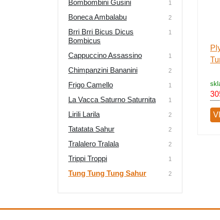
Bombombini Gusini
1
Výprodej
Boneca Ambalabu
2
Brri Brri Bicus Dicus
1
Bombicus
Pl
Cappuccino Assassino
1
Tu
Chimpanzini Bananini
2
sk
Frigo Camello
1
30
La Vacca Saturno Saturnita
1
Lirili Larila
Vl
2
Tatatata Sahur
2
Tralalero Tralala
2
Trippi Troppi
1
Tung Tung Tung Sahur
2