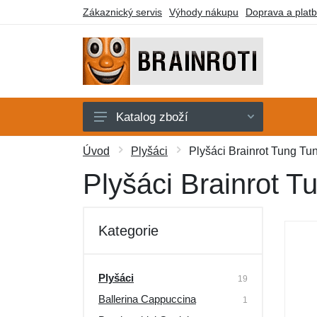
Zákaznický servis
Výhody nákupu
Doprava a plat
Katalog zboží
Karty
Úvod
Plyšáci
Plyšáci Brainrot Tung Tu
Klíčenky
Plyšáci Brainrot 
Plyšáci
Samolepky
Kategorie
Stavebnice
Trička
Plyšáci
19
Ballerina Cappuccina
Další zboží
1