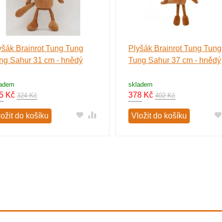
yšák Brainrot Tung Tung
Plyšák Brainrot Tung Tung
ng Sahur 31 cm - hnědý
Tung Sahur 37 cm - hnědý
ladem
skladem
5
Kč
378
Kč
324 Kč
402 Kč
ožit do košíku
Vložit do košíku