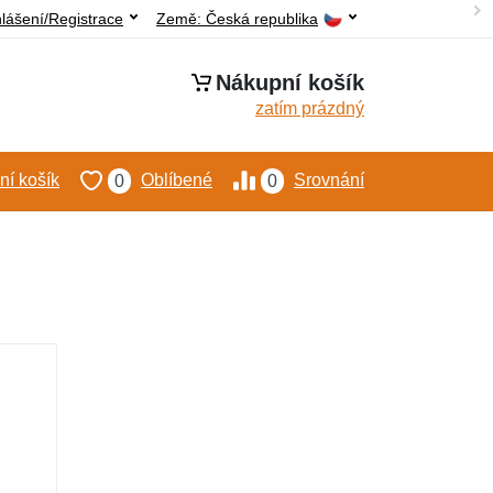
hlášení/Registrace
Země:
Česká republika
Nákupní košík
zatím prázdný
í košík
Oblíbené
Srovnání
0
0