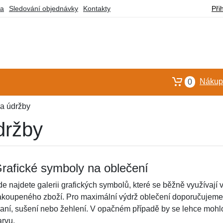
ba
Sledování objednávky
Kontakty
Při
Nákupn
0
 a údržby
držby
rafické symboly na oblečení
de najdete galerii grafických symbolů, které se běžně využívají v
akoupeného zboží. Pro maximální výdrž oblečení doporučujeme 
raní, sušení nebo žehlení. V opačném případě by se lehce mohlo 
arvu.