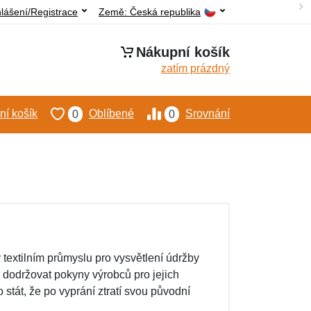
hlášení/Registrace
Země:
Česká republika
Nákupní košík
zatím prázdný
í košík
Oblíbené
Srovnání
0
0
 textilním průmyslu pro vysvětlení údržby
dodržovat pokyny výrobců pro jejich
stát, že po vyprání ztratí svou původní