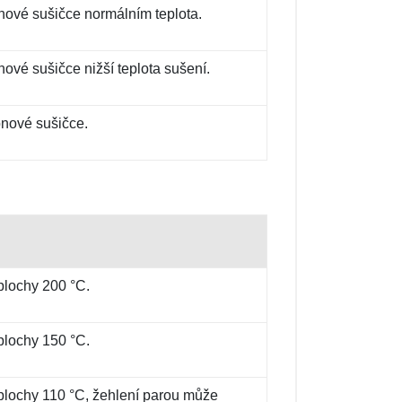
nové sušičce normálním teplota.
ové sušičce nižší teplota sušení.
bnové sušičce.
 plochy 200 °C.
 plochy 150 °C.
í plochy 110 °C, žehlení parou může