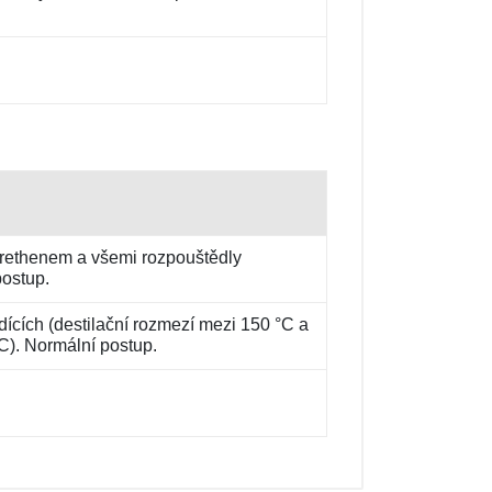
lorethenem a všemi rozpouštědly
ostup.
dících (destilační rozmezí mezi 150 °C a
C). Normální postup.