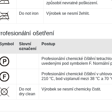
způsobit nevratné poškození.
Do not iron
Výrobek se nesmí žehlit.
rofesionální ošetření
Symbol
Slovní
Postup
označení
Profesionální chemické čištění tetrach
uvedenými pod symbolem F. Normální p
Profesionální chemické čištění v uhlovo
210 °C, bod vzplanutí mezi 38 °C a 70 °
Do not
Výrobek se nesmí chemicky čistit.
dry clean