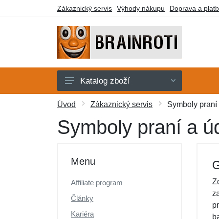
Zákaznický servis
Výhody nákupu
Doprava a plat
Katalog zboží
Karty
Úvod
Zákaznický servis
Symboly praní
Klíčenky
Symboly praní a ú
Plyšáci
Samolepky
Menu
G
Stavebnice
Z
Affiliate program
Trička
z
Články
p
Další zboží
Kariéra
b