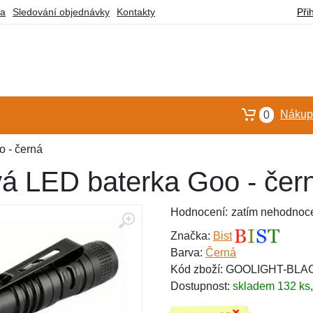
ba
Sledování objednávky
Kontakty
Při
Nákupn
0
o - černá
vá LED baterka Goo - čer
Hodnocení:
zatím nehodnoc
Značka:
Bist
Barva:
Černá
Kód zboží: GOOLIGHT-BLA
Dostupnost:
skladem 132 ks