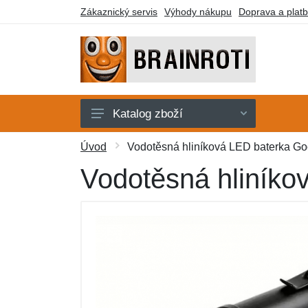
Zákaznický servis
Výhody nákupu
Doprava a plat
Katalog zboží
Karty
Úvod
Vodotěsná hliníková LED baterka Go
Klíčenky
Vodotěsná hliníko
Plyšáci
Samolepky
Stavebnice
Trička
Další zboží