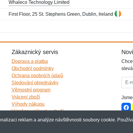
Whaleco Technology Limited
First Floor, 25 St. Stephens Green, Dublin, Ireland
Jméno:
E-mail:
*
*
E-mail:
*
Zákaznický servis
Nov
Doprava a platba
Chcet
Obchodní podmínky
slevá
Ochrana osobních údajů
E-mai
Sledování objednávky
Věrnostní program
Vrácení zboží
Jsme 
Výhody nákupu
Výměna velikosti a zboží
Více informací...
nalizaci reklam a analýze návštěvnosti soubory cookie. Používá