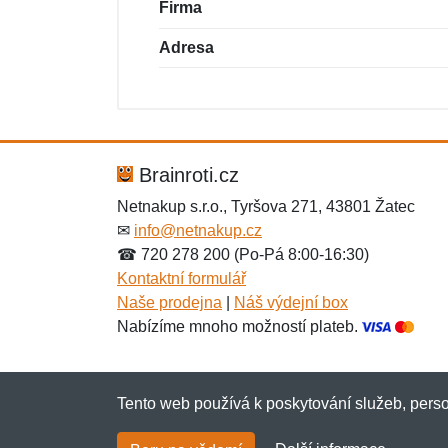
Firma
Adresa
Nová recenze
Nový dotaz
Hodnocení:
Jméno:
*
*
Brainroti.cz
Netnakup s.r.o., Tyršova 271, 43801 Žatec
✉
info@netnakup.cz
Zpráva
Zpráva
*
*
☎ 720 278 200 (Po-Pá 8:00-16:30)
Kontaktní formulář
Naše prodejna
|
Náš výdejní box
Nabízíme mnoho možností plateb.
Tento web používá k poskytování služeb, perso
Přidat
Přidat