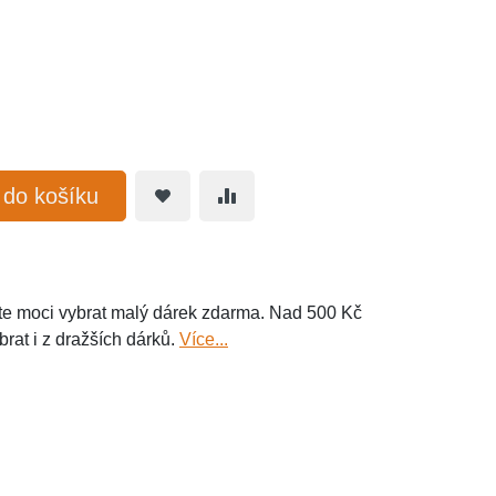
t do košíku
e moci vybrat malý dárek zdarma. Nad 500 Kč
brat i z dražších dárků.
Více...