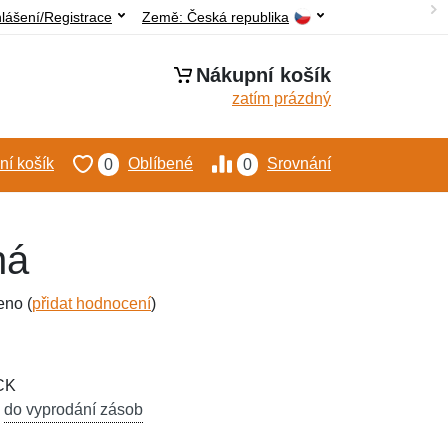
hlášení/Registrace
Země:
Česká republika
Nákupní košík
zatím prázdný
í košík
Oblíbené
Srovnání
0
0
ná
eno (
přidat hodnocení
)
CK
,
do vyprodání zásob