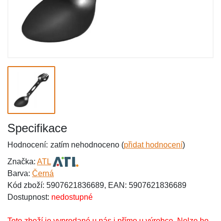
Specifikace
Hodnocení:
zatím nehodnoceno (
přidat hodnocení
)
Značka:
ATL
Barva:
Černá
Kód zboží: 5907621836689, EAN: 5907621836689
Dostupnost:
nedostupné
Toto zboží je vyprodané u nás i přímo u výrobce. Nelze ho