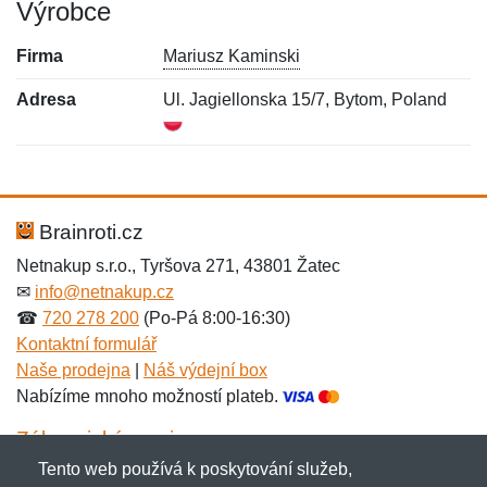
Výrobce
Firma
Mariusz Kaminski
Adresa
Ul. Jagiellonska 15/7, Bytom, Poland
Nová recenze
Nový dotaz
Hodnocení:
Jméno:
*
*
Brainroti.cz
Netnakup s.r.o., Tyršova 271, 43801 Žatec
✉
info@netnakup.cz
Jméno:
E-mail:
*
*
☎
720 278 200
(Po-Pá 8:00-16:30)
Kontaktní formulář
Naše prodejna
|
Náš výdejní box
Nabízíme mnoho možností plateb.
E-mail:
*
Zpráva
*
Zákaznický servis
Tento web používá k poskytování služeb,
Novinky emailem