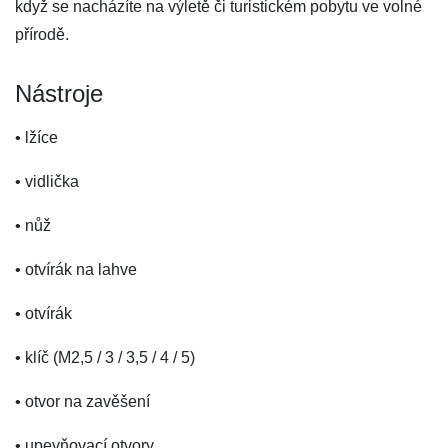
když se nacházíte na výletě či turistickém pobytu ve volné
přírodě.
Nástroje
• lžíce
• vidlička
• nůž
• otvírák na lahve
• otvírák
• klíč (M2,5 / 3 / 3,5 / 4 / 5)
• otvor na zavěšení
• upevňovací otvory