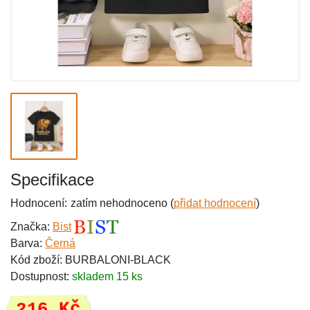
Specifikace
Hodnocení:
zatím nehodnoceno (
přidat hodnocení
)
Značka:
Bist
Barva:
Černá
Kód zboží: BURBALONI-BLACK
Dostupnost:
skladem 15 ks
216 Kč