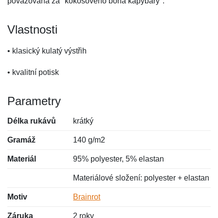
považována za "kokosového boha kapybary".
Vlastnosti
• klasický kulatý výstřih
• kvalitní potisk
Parametry
Délka rukávů
krátký
Gramáž
140 g/m2
Materiál
95% polyester, 5% elastan
Materiálové složení: polyester + elastan
Motiv
Brainrot
Záruka
2 roky