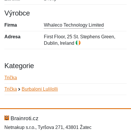
Výrobce
Firma
Whaleco Technology Limited
Adresa
First Floor, 25 St. Stephens Green,
Dublin, Ireland
Kategorie
Trička
Trička
Burbaloni Lulilolli
Nová recenze
Nový dotaz
Hodnocení:
Jméno:
*
*
Brainroti.cz
Netnakup s.r.o., Tyršova 271, 43801 Žatec