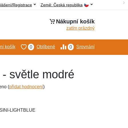
hlášení/Registrace
Země:
Česká republika
Nákupní košík
zatím prázdný
í košík
Oblíbené
Srovnání
0
0
 - světle modré
eno (
přidat hodnocení
)
SINI-LIGHTBLUE