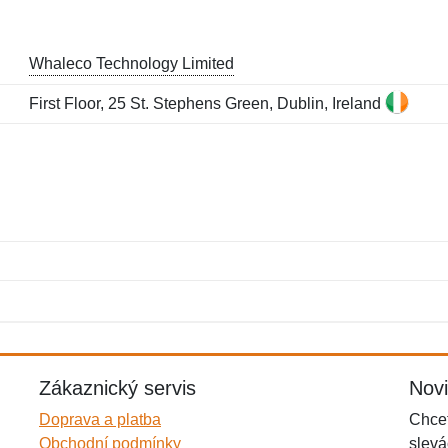
Whaleco Technology Limited
First Floor, 25 St. Stephens Green, Dublin, Ireland
Jméno:
E-mail:
*
*
E-mail:
*
Zákaznický servis
Nov
Doprava a platba
Chcet
Obchodní podmínky
slevá