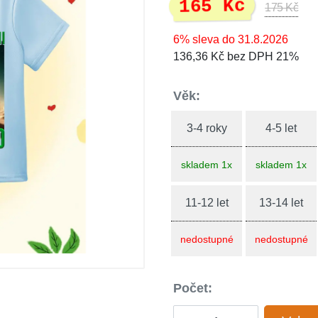
165 Kč
175 Kč
6% sleva do 31.8.2026
136,36 Kč bez DPH 21%
Věk:
3-4 roky
4-5 let
skladem 1x
skladem 1x
11-12 let
13-14 let
nedostupné
nedostupné
Počet: