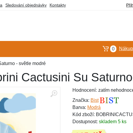
ba
Sledování objednávky
Kontakty
Při
Nákupn
0
Saturno - světle modré
brini Cactusini Su Saturno
Hodnocení:
zatím nehodnoc
Značka:
Bist
Barva:
Modrá
Kód zboží: BOBRINICACTU
Dostupnost:
skladem 5 ks