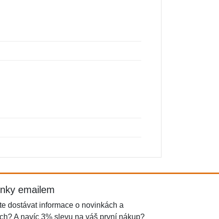
inky emailem
e dostávat informace o novinkách a
ch? A navíc 3% slevu na váš první nákup?