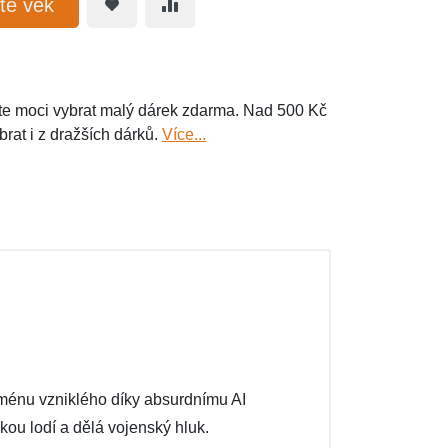
te věk
e moci vybrat malý dárek zdarma. Nad 500 Kč
brat i z dražších dárků.
Více...
noménu vzniklého díky absurdnímu AI
kou lodí a dělá vojenský hluk.