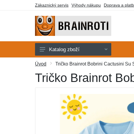
Zákaznický servis
Výhody nákupu
Doprava a plat
Katalog zboží
Karty
Úvod
Tričko Brainrot Bobrini Cactusini Su 
Klíčenky
Tričko Brainrot Bo
Plyšáci
Samolepky
Stavebnice
Trička
Další zboží