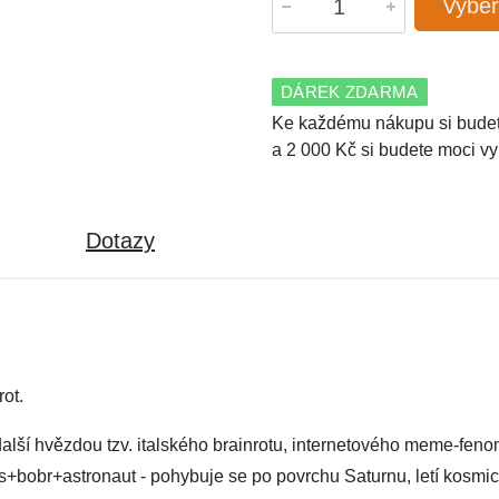
Vyber
DÁREK ZDARMA
Ke každému nákupu si budet
a 2 000 Kč si budete moci vy
Dotazy
ot.
 další hvězdou tzv. italského brainrotu, internetového meme-fe
us+bobr+astronaut - pohybuje se po povrchu Saturnu, letí kosmic