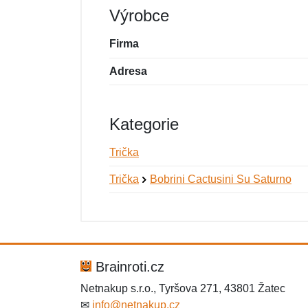
Výrobce
Firma
Adresa
Kategorie
Trička
Trička
Bobrini Cactusini Su Saturno
Nová recenze
Nový dotaz
Hodnocení:
Jméno:
*
*
Brainroti.cz
Netnakup s.r.o., Tyršova 271, 43801 Žatec
✉
info@netnakup.cz
Zpráva
Zpráva
*
*