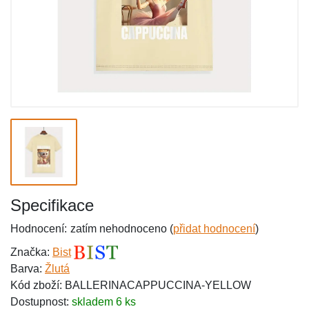
Specifikace
Hodnocení:
zatím nehodnoceno (
přidat hodnocení
)
Značka:
Bist
Barva:
Žlutá
Kód zboží: BALLERINACAPPUCCINA-YELLOW
Dostupnost:
skladem 6 ks