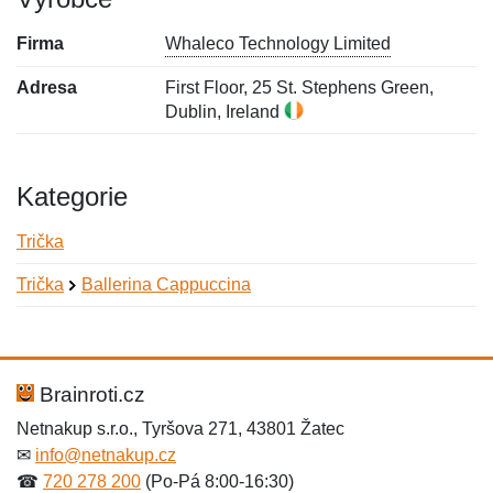
Firma
Whaleco Technology Limited
Adresa
First Floor, 25 St. Stephens Green,
Dublin, Ireland
Kategorie
Trička
Trička
Ballerina Cappuccina
Nová recenze
Nový dotaz
Hodnocení:
Jméno:
*
*
Brainroti.cz
Netnakup s.r.o., Tyršova 271, 43801 Žatec
✉
info@netnakup.cz
Jméno:
E-mail:
*
*
☎
720 278 200
(Po-Pá 8:00-16:30)