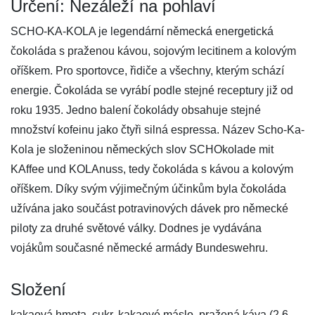
Určení: Nezáleží na pohlaví
SCHO-KA-KOLA je legendární německá energetická
čokoláda s praženou kávou, sojovým lecitinem a kolovým
oříškem. Pro sportovce, řidiče a všechny, kterým schází
energie. Čokoláda se vyrábí podle stejné receptury již od
roku 1935. Jedno balení čokolády obsahuje stejné
množství kofeinu jako čtyři silná espressa. Název Scho-Ka-
Kola je složeninou německých slov SCHOkolade mit
KAffee und KOLAnuss, tedy čokoláda s kávou a kolovým
oříškem. Díky svým výjimečným účinkům byla čokoláda
užívána jako součást potravinových dávek pro německé
piloty za druhé světové války. Dodnes je vydávána
vojákům současné německé armády Bundeswehru.
Složení
kakaová hmota, cukr, kakaové máslo, pražená káva (2,6