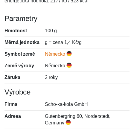
energetická hodnota: 2177 kJ / 523 kcal
Parametry
Hmotnost
100 g
Měrná jednotka
g = cena 1,4 Kč/g
Symbol země
Německo
Země výroby
Německo
Záruka
2 roky
Výrobce
Firma
Scho-ka-kola GmbH
Adresa
Gutenbergring 60, Norderstedt,
Germany