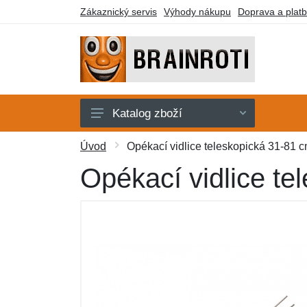
Zákaznický servis
Výhody nákupu
Doprava a plat
Katalog zboží
Karty
Úvod
Opékací vidlice teleskopická 31-81 cm
Klíčenky
Opékací vidlice te
Plyšáci
Samolepky
Stavebnice
Trička
Další zboží