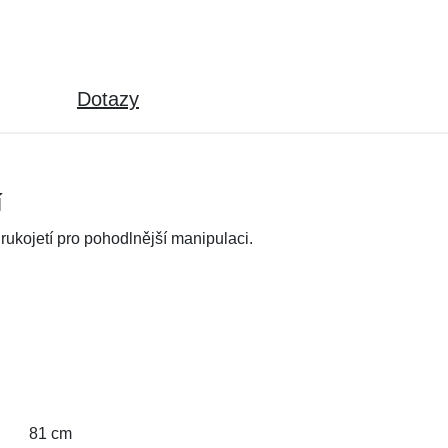
Dotazy
í
rukojetí pro pohodlnější manipulaci.
81 cm