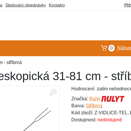
ba
Sledování objednávky
Kontakty
Při
Nákupn
0
 - stříbrná
leskopická 31-81 cm - stří
Hodnocení:
zatím nehodnoc
Značka:
Rulyt
Barva:
Stříbrná
Kód zboží: Z-VIDLICE-TEL,
Dostupnost:
nedostupné