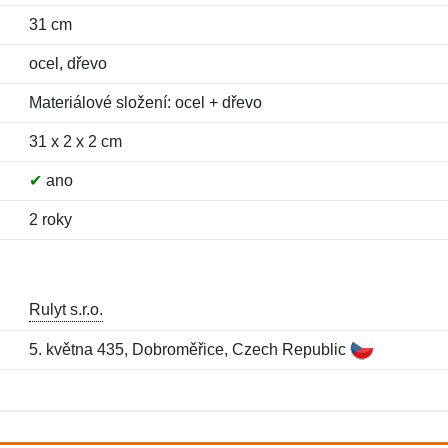
31 cm
ocel, dřevo
Materiálové složení: ocel + dřevo
31 x 2 x 2 cm
✔
ano
2 roky
Rulyt s.r.o.
5. května 435, Dobroměřice, Czech Republic
Jméno:
E-mail:
*
*
E-mail:
*