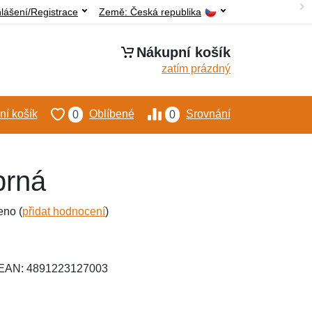
hlášení/Registrace
Země:
Česká republika
Nákupní košík
zatím prázdný
í košík
Oblíbené
Srovnání
0
0
brná
eno (
přidat hodnocení
)
 EAN: 4891223127003