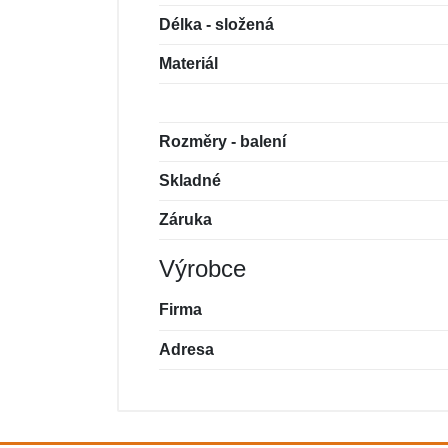
Délka - složená
Materiál
Rozměry - balení
Skladné
Záruka
Výrobce
Firma
Adresa
Nová recenze
Nový dotaz
Hodnocení:
Jméno:
*
*