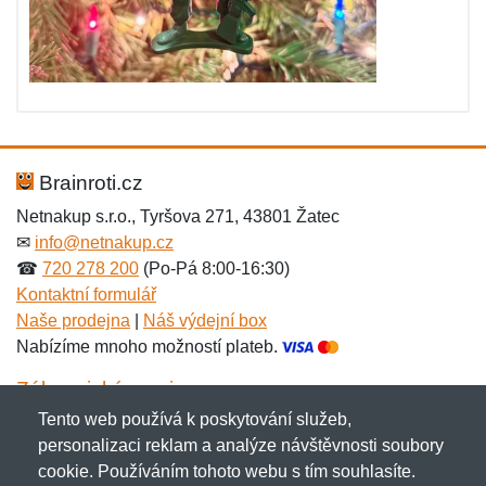
Brainroti.cz
Netnakup s.r.o., Tyršova 271, 43801 Žatec
✉
info@netnakup.cz
☎
720 278 200
(Po-Pá 8:00-16:30)
Kontaktní formulář
Naše prodejna
|
Náš výdejní box
Nabízíme mnoho možností plateb.
Zákaznický servis
Tento web používá k poskytování služeb,
Novinky emailem
personalizaci reklam a analýze návštěvnosti soubory
cookie. Používáním tohoto webu s tím souhlasíte.