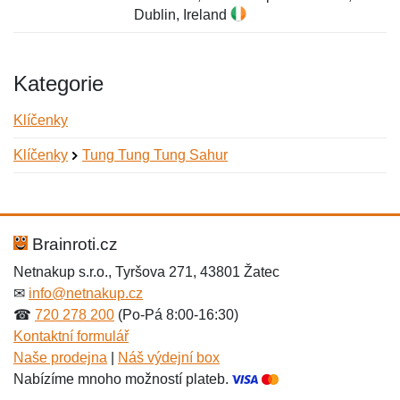
Dublin, Ireland
Kategorie
Klíčenky
Klíčenky
Tung Tung Tung Sahur
Nová recenze
Nový dotaz
Hodnocení:
Jméno:
*
*
Brainroti.cz
Netnakup s.r.o., Tyršova 271, 43801 Žatec
✉
info@netnakup.cz
Jméno:
E-mail:
*
*
☎
720 278 200
(Po-Pá 8:00-16:30)
Kontaktní formulář
Naše prodejna
|
Náš výdejní box
Nabízíme mnoho možností plateb.
E-mail:
*