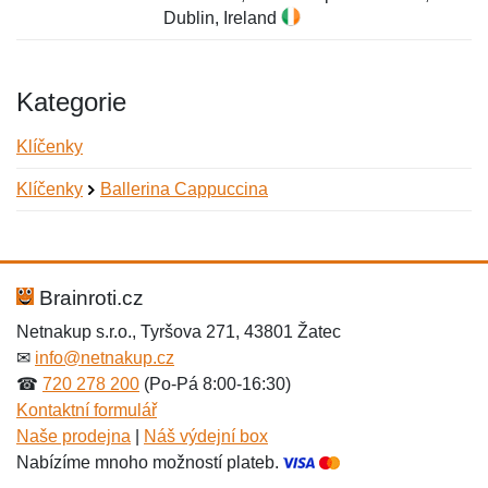
Dublin, Ireland
Kategorie
Klíčenky
Klíčenky
Ballerina Cappuccina
Nová recenze
Nový dotaz
Hodnocení:
Jméno:
*
*
Brainroti.cz
Netnakup s.r.o., Tyršova 271, 43801 Žatec
✉
info@netnakup.cz
Jméno:
E-mail:
*
*
☎
720 278 200
(Po-Pá 8:00-16:30)
Kontaktní formulář
Naše prodejna
|
Náš výdejní box
Nabízíme mnoho možností plateb.
E-mail:
*