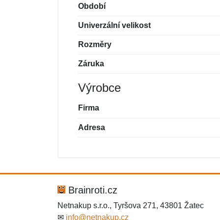
Období
Univerzální velikost
Rozměry
Záruka
Výrobce
Firma
Adresa
Nová recenze
Nový dotaz
Hodnocení:
Jméno:
*
*
Brainroti.cz
Netnakup s.r.o., Tyršova 271, 43801 Žatec
✉
info@netnakup.cz
Zpráva
Zpráva
*
*