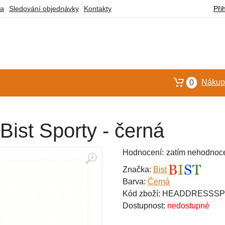
ba
Sledování objednávky
Kontakty
Při
Nákupn
0
Bist Sporty - černá
Hodnocení:
zatím nehodnoc
Značka:
Bist
Barva:
Černá
Kód zboží: HEADDRESSS
Dostupnost:
nedostupné