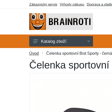
Zákaznický servis
Výhody nákupu
Doprava a plat
Katalog zboží
Karty
Úvod
Čelenka sportovní Bist Sporty - černá
Klíčenky
Čelenka sportovní 
Plyšáci
Samolepky
Stavebnice
Trička
Další zboží