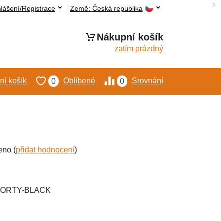
hlášení/Registrace
Země:
Česká republika
Nákupní košík
zatím prázdný
í košík
Oblíbené
Srovnání
0
0
eno (
přidat hodnocení
)
PORTY-BLACK